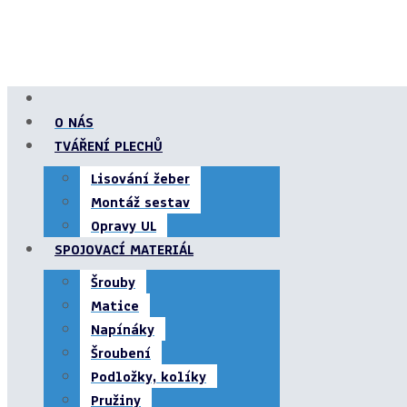
O NÁS
TVÁŘENÍ PLECHŮ
Lisování žeber
Montáž sestav
Opravy UL
SPOJOVACÍ MATERIÁL
Šrouby
Matice
Napínáky
Šroubení
Podložky, kolíky
Pružiny