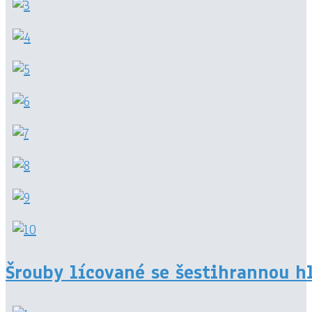
Šrouby lícované se šestihrannou h