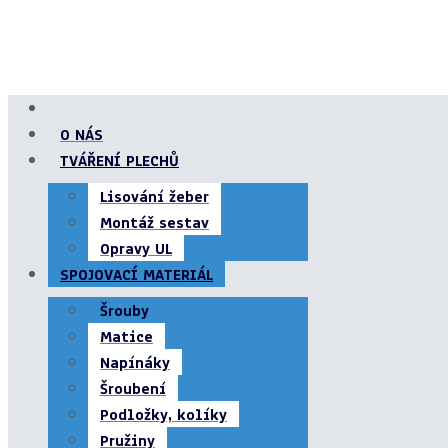
O NÁS
TVÁŘENÍ PLECHŮ
Lisování žeber
Montáž sestav
Opravy UL
SPOJOVACÍ MATERIÁL
Šrouby
Matice
Napínáky
Šroubení
Podložky, kolíky
Pružiny